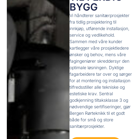
BYGG
Vi håndterer sanitærprosjekter
fra tidlig prosjektering til
innkjøp, utførende installasjon,
service og vedlikehold.
Sammen med våre kunder
kartlegger våre prosjektledere
ønsker og behov, mens våre
fagingeniører skreddersyr den
optimale løsningen. Dyktige
fagarbeidere tar over og sørger
for at montering og installasjon
tilfredsstiller alle tekniske og
estetiske krav. Sentral
godkjenning tiltaksklasse 3 og
nødvendige sertifiseringer, gjør
Bergen Rørteknikk til et godt
både for små og store
sanitærprosjekter.