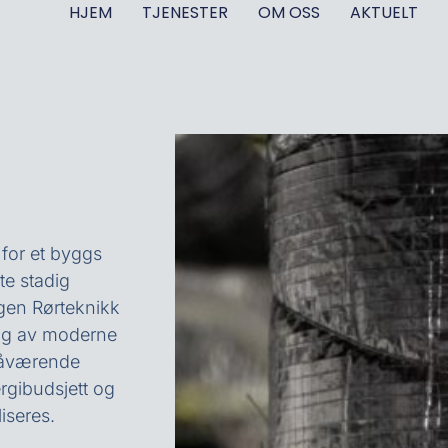
HJEM
TJENESTER
OM OSS
AKTUELT
 for et byggs
te stadig
rgen Rørteknikk
ing av moderne
 nåværende
rgibudsjett og
iseres.